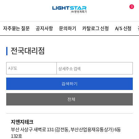
0
자주묻는 질문
공지사항
문의하기
카탈로그 신청
A/S 신청
전국대리점
검색하기
전체
지앤지테크
부산 사상구 새벽로 131 (감전동, 부산산업용재유통상가) 6동
132호