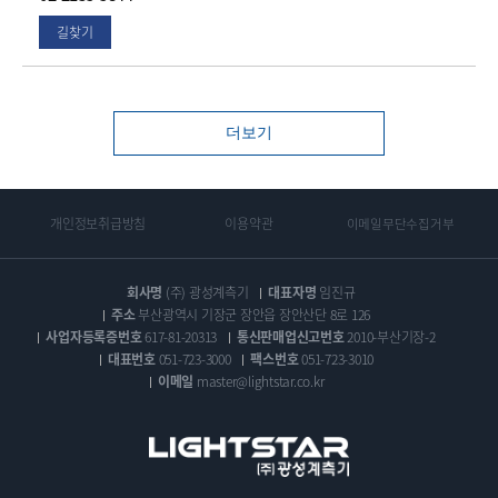
길찾기
더보기
개인정보취급방침
이용약관
이메일무단수집거부
회사명
(주) 광성계측기
대표자명
임진규
주소
부산광역시 기장군 장안읍 장안산단 8로 126
사업자등록증번호
617-81-20313
통신판매업신고번호
2010-부산기장-2
대표번호
051-723-3000
팩스번호
051-723-3010
이메일
master@lightstar.co.kr