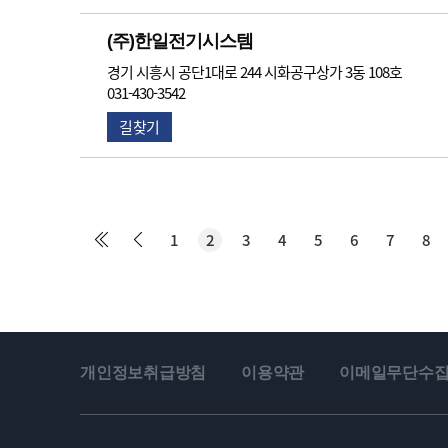
(주)한일전기시스템
경기 시흥시 공단1대로 244 시화공구상가 3동 108호
031-430-3542
길찾기
1
2
3
4
5
6
7
8
개인정보취급방침
이용약관
이메일무단수