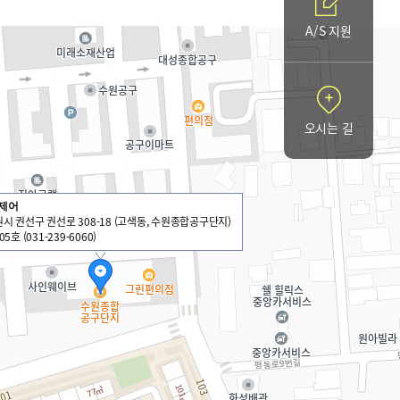
A/S 지원
오시는 길
제어
시 권선구 권선로 308-18 (고색동, 수원종합공구단지)
05호 (031-239-6060)