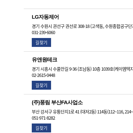
LG자동제어
경기 수원시 권선구 권선로 308-18 (고색동, 수원종합공구단지)
031-239-6060
길찾기
유앤원테크
경기 시흥시 수풀안길 9-36 (조남동) 10층 1039호(케이엠
02-2615-0448
길찾기
(주)풍림 부산FA사업소
부산 강서구 유통단지1로 41 (대저2동) 114동(112~116, 214~
051-971-8282
길찾기