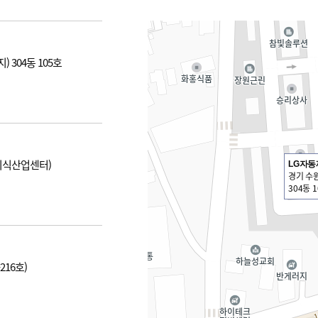
 304동 105호
텍지식산업센터)
LG자동
경기 수원
304동 1
216호)