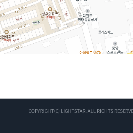
COPYRIGHT(C) LIGHTSTAR. ALL RIGHTS RESERVE