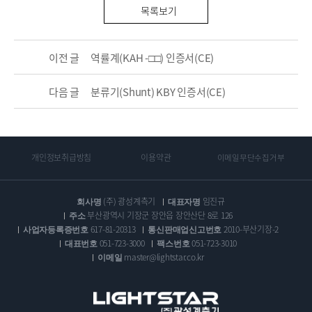
목록보기
이전 글
역률계(KAH -□□) 인증서(CE)
다음 글
분류기(Shunt) KBY 인증서(CE)
개인정보취급방침
이용약관
이메일무단수집거부
회사명
(주) 광성계측기
대표자명
임진규
주소
부산광역시 기장군 장안읍 장안산단 8로 126
사업자등록증번호
617-81-20313
통신판매업신고번호
2010-부산기장-2
대표번호
051-723-3000
팩스번호
051-723-3010
이메일
master@lightstar.co.kr