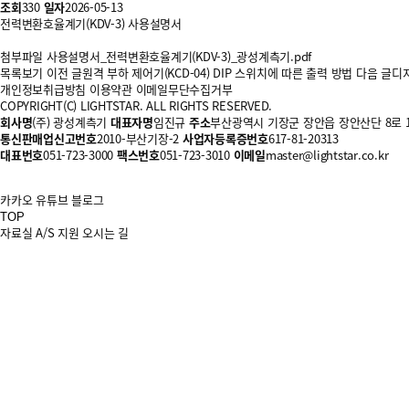
조회
330
일자
2026-05-13
전력변환호율계기(KDV-3) 사용설명서
첨부파일
사용설명서_전력변환호율계기(KDV-3)_광성계측기.pdf
목록보기
이전 글
원격 부하 제어기(KCD-04) DIP 스위치에 따른 출력 방법
다음 글
디지
개인정보취급방침
이용약관
이메일무단수집거부
COPYRIGHT(C) LIGHTSTAR. ALL RIGHTS RESERVED.
회사명
(주) 광성계측기
대표자명
임진규
주소
부산광역시 기장군 장안읍 장안산단 8로 1
통신판매업신고번호
2010-부산기장-2
사업자등록증번호
617-81-20313
대표번호
051-723-3000
팩스번호
051-723-3010
이메일
master@lightstar.co.kr
카카오
유튜브
블로그
TOP
자료실
A/S 지원
오시는 길