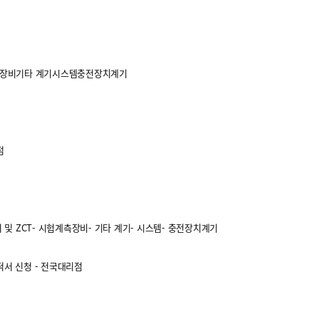
장비
기타 계기
시스템
충전장치계기
점
 및 ZCT
- 시험계측장비
- 기타 계기
- 시스템
- 충전장치계기
적서 신청
- 전국대리점