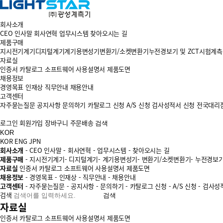
회사소개
CEO 인사말
회사연혁
업무시스템
찾아오시는 길
제품구매
지시전기계기
디지털계기
계기용변성기
변환기/소켓변환기
누전경보기 및 ZCT
시험계측
자료실
인증서
카탈로그
소프트웨어
사용설명서
제품도면
채용정보
경영목표
인재상
직무안내
채용안내
고객센터
자주묻는질문
공지사항
문의하기
카탈로그 신청
A/S 신청
검사성적서 신청
전국대리
로그인
회원가입
장바구니
주문배송
검색
KOR
KOR
ENG
JPN
회사소개
- CEO 인사말
- 회사연혁
- 업무시스템
- 찾아오시는 길
제품구매
- 지시전기계기
- 디지털계기
- 계기용변성기
- 변환기/소켓변환기
- 누전경보기
자료실
인증서
카탈로그
소프트웨어
사용설명서
제품도면
채용정보
- 경영목표
- 인재상
- 직무안내
- 채용안내
고객센터
- 자주묻는질문
- 공지사항
- 문의하기
- 카탈로그 신청
- A/S 신청
- 검사성
검색
검색
자료실
인증서
카탈로그
소프트웨어
사용설명서
제품도면