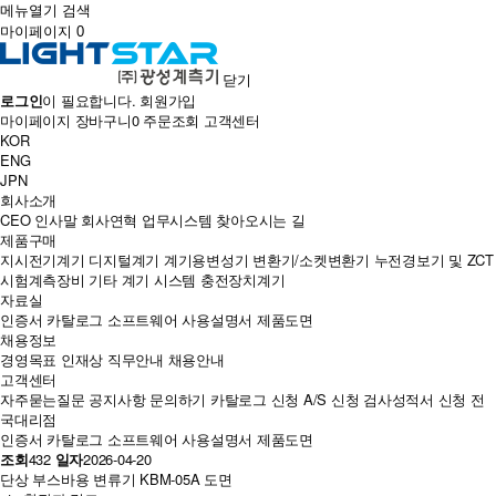
메뉴열기
검색
마이페이지
0
닫기
로그인
이 필요합니다.
회원가입
마이페이지
장바구니
0
주문조회
고객센터
KOR
ENG
JPN
회사소개
CEO 인사말
회사연혁
업무시스템
찾아오시는 길
제품구매
지시전기계기
디지털계기
계기용변성기
변환기/소켓변환기
누전경보기 및 ZCT
시험계측장비
기타 계기
시스템
충전장치계기
자료실
인증서
카탈로그
소프트웨어
사용설명서
제품도면
채용정보
경영목표
인재상
직무안내
채용안내
고객센터
자주묻는질문
공지사항
문의하기
카탈로그 신청
A/S 신청
검사성적서 신청
전
국대리점
인증서
카탈로그
소프트웨어
사용설명서
제품도면
조회
432
일자
2026-04-20
단상 부스바용 변류기 KBM-05A 도면