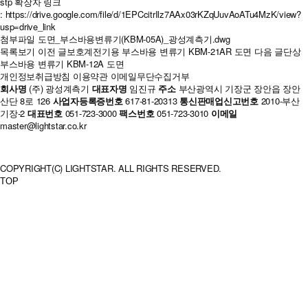
stp 확장자 링크
:
https://drive.google.com/file/d/1EPCcitrIlz7AAx03rKZqUuvAoATu4MzK/view?
usp=drive_link
첨부파일
도면_부스바용변류기(KBM-05A)_광성계측기.dwg
목록보기
이전 글
보호계전기용 부스바용 변류기 KBM-21AR 도면
다음 글
단상
부스바용 변류기 KBM-12A 도면
개인정보취급방침
이용약관
이메일무단수집거부
회사명
(주) 광성계측기
대표자명
임진규
주소
부산광역시 기장군 장안읍 장안
산단 8로 126
사업자등록증번호
617-81-20313
통신판매업신고번호
2010-부산
기장-2
대표번호
051-723-3000
팩스번호
051-723-3010
이메일
master@lightstar.co.kr
COPYRIGHT(C) LIGHTSTAR. ALL RIGHTS RESERVED.
TOP