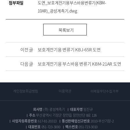
첨부파일
도면_보호계전기용부스바용변류기(KBM-
10AR)_광성계측기.dwg
목록보기
이전 글
보호계전기용 변류기 KBJ-65R 도면
다음 글
보호계전기용 부스바용 변류기 KBM-21AR 도면
개인정보취급방침
이용약관
이메일무단수집거부
회사명
(주) 광성계측기
대표자명
임진규
주소
부산광역시 기장군 장안읍 장안산단 8로 126
사업자등록증번호
617-81-20313
통신판매업신고번호
2010-부산기장-2
대표번호
051-723-3000
팩스번호
051-723-3010