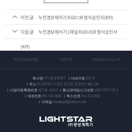
이전 글
누전경보제어기 KGD-□R 형식승인서(KFI)
다음 글
누전경보제어기 1채널 KGD-01R 형식승인서
(KFI)
개인정보취급방침
이용약관
이메일무단수집거부
회사명
(주) 광성계측기
대표자명
임진규
주소
부산광역시 기장군 장안읍 장안산단 8로 126
사업자등록증번호
617-81-20313
통신판매업신고번호
2010-부산기장-2
대표번호
051-723-3000
팩스번호
051-723-3010
이메일
master@lightstar.co.kr