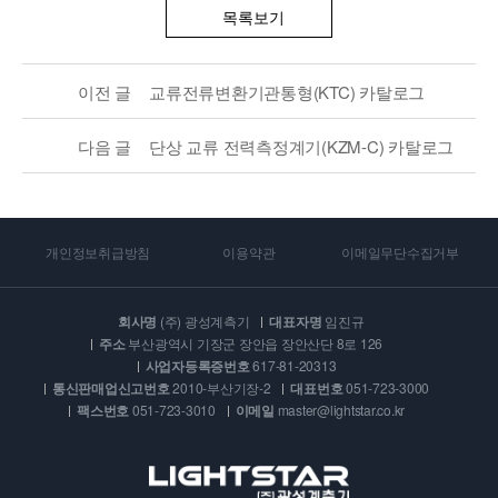
목록보기
이전 글
교류전류변환기관통형(KTC) 카탈로그
다음 글
단상 교류 전력측정계기(KZM-C) 카탈로그
개인정보취급방침
이용약관
이메일무단수집거부
회사명
(주) 광성계측기
대표자명
임진규
주소
부산광역시 기장군 장안읍 장안산단 8로 126
사업자등록증번호
617-81-20313
통신판매업신고번호
2010-부산기장-2
대표번호
051-723-3000
팩스번호
051-723-3010
이메일
master@lightstar.co.kr