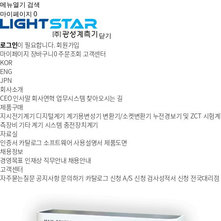
메뉴열기
검색
마이페이지
0
닫기
로그인
이 필요합니다.
회원가입
마이페이지
장바구니
0
주문조회
고객센터
KOR
ENG
JPN
회사소개
CEO 인사말
회사연혁
업무시스템
찾아오시는 길
제품구매
지시전기계기
디지털계기
계기용변성기
변환기/소켓변환기
누전경보기 및 ZCT
시험계
측장비
기타 계기
시스템
충전장치계기
자료실
인증서
카탈로그
소프트웨어
사용설명서
제품도면
채용정보
경영목표
인재상
직무안내
채용안내
고객센터
자주묻는질문
공지사항
문의하기
카탈로그 신청
A/S 신청
검사성적서 신청
전국대리점