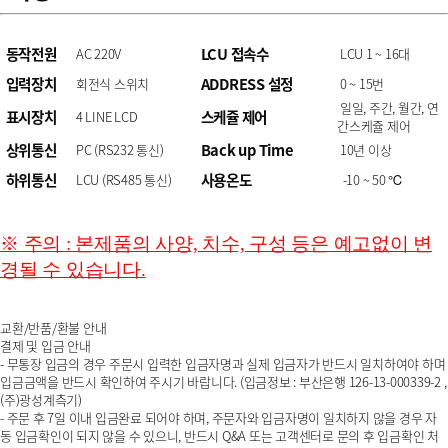
동작전원
LCU 접속수
AC 220V
LCU 1 ~ 16대
입력장치
ADDRESS 설정
회전식 스위치
0 ~ 15번
일일, 주간, 월간, 연
표시장치
스케쥴 제어
4 LINE LCD
간스케쥴 제어
상위통신
Back up Time
PC (RS232 통신)
10년 이상
하위통신
사용온도
LCU (RS485 통신)
-10 ~ 50 ℃
※ 주의 : 본제품의 사양, 치수, 구성 등은 예고없이 변
경될 수 있습니다.
교환/반품/환불 안내
결제 및 입금 안내
- 무통장 입금의 경우 주문시 입력한 입금자명과 실제 입금자가 반드시 일치하여야 하며
입금금액을 반드시 확인하여 주시기 바랍니다. (입금정보 : 부산은행 126-13-000339-2 ,
(주)광성계측기)
- 주문 후 7일 이내 입금완료 되어야 하며, 주문자와 입금자명이 일치하지 않을 경우 자
동 입금확인이 되지 않을 수 있으니, 반드시 Q&A 또는 고객센터로 문의 후 입금확인 처