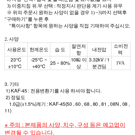
3) 이중지침 유.무 선택 : 적 정지시 판단용 계기 사용 유무
※ 위의 주문시 원하는 사양이 없을 경우 1) ~3)까지 선택후
"구매하기"를 누른 후
"특이사항" 항목에 원하는 사양을 직접 기재하여 주십시오.
2. 사양
절연저
소비전
사용온도
한계온도
습 도
내전압
항
력
23℃
-25℃ ~
10㏁ 이
3.32kV / 1
25 ~ 80%
1VA
±10℃
+40℃
상
분견딤
3. 기타
1) KAF-45 : 전용변환기를
사용 하셔야 합니다.
2) 정밀도
1.0급(±1.5%)계기 : KAF-45(50 , 60 , 68 , 80 , 81 , 08N , 08 ,
11)
※ 주의 : 본제품의 사양, 치수, 구성 등은 예고없이
변경될 수 있습니다.