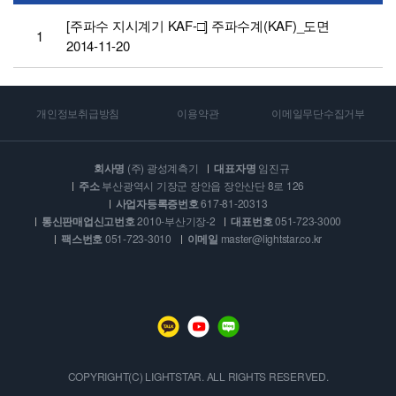
[주파수 지시계기 KAF-□] 주파수계(KAF)_도면
1
2014-11-20
개인정보취급방침
이용약관
이메일무단수집거부
회사명
(주) 광성계측기
대표자명
임진규
주소
부산광역시 기장군 장안읍 장안산단 8로 126
사업자등록증번호
617-81-20313
통신판매업신고번호
2010-부산기장-2
대표번호
051-723-3000
팩스번호
051-723-3010
이메일
master@lightstar.co.kr
COPYRIGHT(C) LIGHTSTAR. ALL RIGHTS RESERVED.