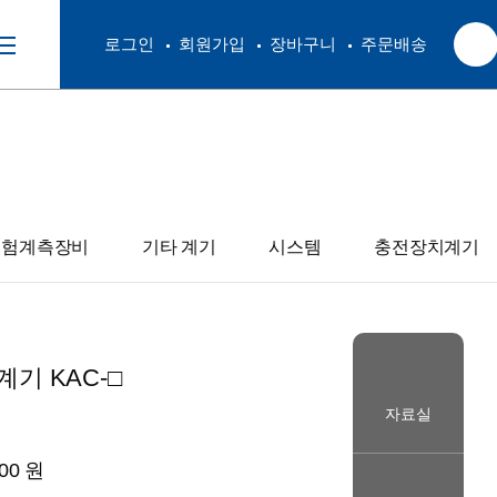
로그인
회원가입
장바구니
주문배송
시험계측장비
기타 계기
시스템
충전장치계기
기 KAC-□
자료실
800 원