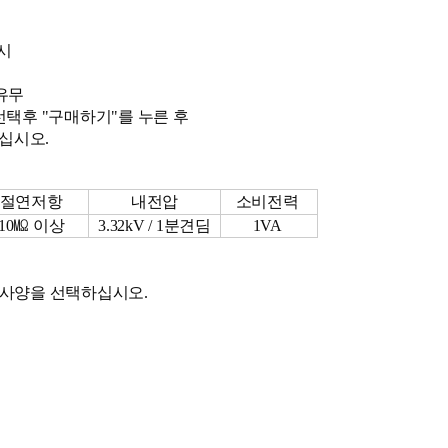
표시
 유무
 선택후 "구매하기"를 누른 후
십시오.
절연저항
내전압
소비전력
10㏁ 이상
3.32kV / 1분견딤
1VA
일한 사양을 선택하십시오.