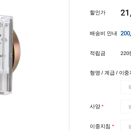
21
할인가
200
배송비 안내
적립금
220
형명 / 계급 / 이
사양
*
이중지침
*