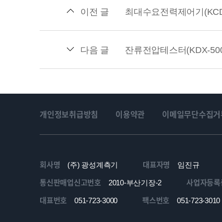
이전 글
최대수요전력제어기(KCD-5
다음 글
잔류전압테스터(KDX-50
개인정보취급방침
이용약관
이메일무단수집거
회사명
대표자명
(주) 광성계측기
임진규
통신판매업신고번호
사업자등록
2010-부산기장-2
대표번호
팩스번호
051-723-3000
051-723-3010