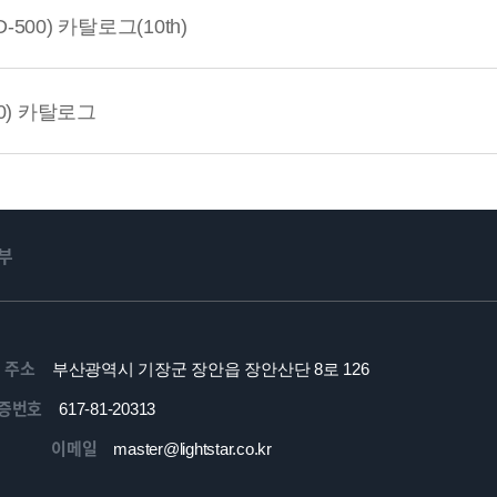
00) 카탈로그(10th)
0) 카탈로그
부
주소
부산광역시 기장군 장안읍 장안산단 8로 126
증번호
617-81-20313
이메일
master@lightstar.co.kr