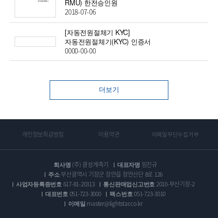
RMU) 한전승인원
2018-07-06
[자동전원절체기 KYC]
자동전원절체기(KYC) 인증서
0000-00-00
더보기
개인정보취급방침
이용약관
이메일무단수집거부
회사명
(주) 광성계측기
대표자명
임진규
주소
부산광역시 기장군 장안읍 장안산단 8로 126
사업자등록증번호
617-81-20313
통신판매업신고번호
2010-부산기장-2
대표번호
051-723-3000
팩스번호
051-723-3010
이메일
master@lightstar.co.kr