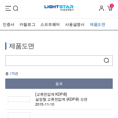
0
인증서
카탈로그
소프트웨어
사용설명서
제품도면
제품도면
총
175
건
품목
[교류전압계 KDP-B]
설정형 교류전압계 (KDP-B) 도면
2015-11-10