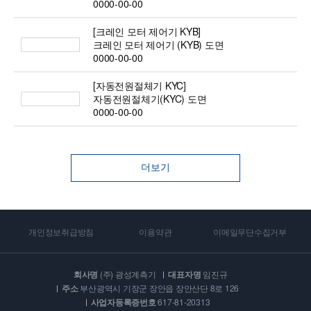
0000-00-00
[크레인 모터 제어기 KYB]
크레인 모터 제어기 (KYB) 도면
0000-00-00
[자동전원절체기 KYC]
자동전원절체기(KYC) 도면
0000-00-00
더보기
개인정보취급방침
이용약관
이메일무단수집거부
회사명
(주) 광성계측기
대표자명
임진규
주소
부산광역시 기장군 장안읍 장안산단 8로 126
사업자등록증번호
617-81-20313