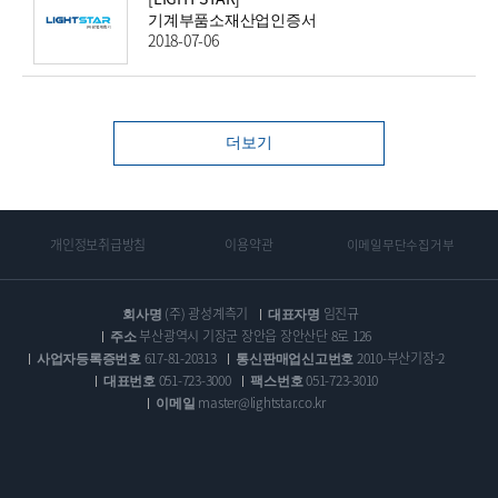
기계부품소재산업인증서
2018-07-06
더보기
개인정보취급방침
이용약관
이메일무단수집거부
회사명
(주) 광성계측기
대표자명
임진규
주소
부산광역시 기장군 장안읍 장안산단 8로 126
사업자등록증번호
617-81-20313
통신판매업신고번호
2010-부산기장-2
대표번호
051-723-3000
팩스번호
051-723-3010
이메일
master@lightstar.co.kr